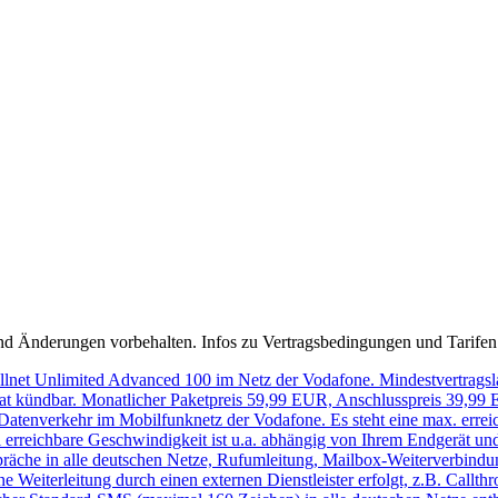
r und Änderungen vorbehalten. Infos zu Vertragsbedingungen und Tarife
 Allnet Unlimited Advanced 100 im Netz der Vodafone. Mindestvertrags
nat kündbar. Monatlicher Paketpreis 59,99 EUR, Anschlusspreis 39,99 E
alen Datenverkehr im Mobilfunknetz der Vodafone. Es steht eine max. e
l erreichbare Geschwindigkeit ist u.a. abhängig von Ihrem Endgerät u
präche in alle deutschen Netze, Rufumleitung, Mailbox-Weiterverbind
Weiterleitung durch einen externen Dienstleister erfolgt, z.B. Callt