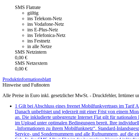
SMS Flatrate
gültig
ins Telekom-Netz
ins Vodafone-Netz
ins E-Plus-Netz
ins Telefonica-Netz
ins Festnetz
in alle Netze
SMS Netzintern
0,00 €
SMS Netzextern
0,00 €
Produkt­informationsblatt
Hinweise und Fußnoten
Alle Preise in Euro inkl. gesetzlicher MwSt. - Druckfehler, Irrtüme
1
Gilt bei Abschluss eines freenet Mobilfunkvertrags im Tarif
Danach unbefristet und jederzeit mit einer Frist von einem Mo
an. Die inkludierte unbegrenzte Internet Flat gilt für nation
im Upload unter optimalen Bedingungen bereit. Ihre individuel
„Informationen zu ihrem Mobilfunknetz“. Standard-Inlandsges
Service- und Sondernummern und alle Rufnummern, auf die eine 