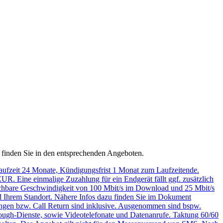
n finden Sie in den entsprechenden Angeboten.
laufzeit 24 Monate, Kündigungsfrist 1 Monat zum Laufzeitende.
UR. Eine einmalige Zuzahlung für ein Endgerät fällt ggf. zusätzlich
rreichbare Geschwindigkeit von 100 Mbit/s im Download und 25 Mbit/s
nd Ihrem Standort. Nähere Infos dazu finden Sie im Dokument
ungen bzw. Call Return sind inklusive. Ausgenommen sind bspw.
hrough-Dienste, sowie Videotelefonate und Datenanrufe. Taktung 60/60