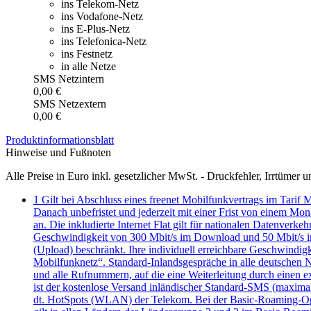
ins Telekom-Netz
ins Vodafone-Netz
ins E-Plus-Netz
ins Telefonica-Netz
ins Festnetz
in alle Netze
SMS Netzintern
0,00 €
SMS Netzextern
0,00 €
Produkt­informationsblatt
Hinweise und Fußnoten
Alle Preise in Euro inkl. gesetzlicher MwSt. - Druckfehler, Irrtüme
1
Gilt bei Abschluss eines freenet Mobilfunkvertrags im Tari
Danach unbefristet und jederzeit mit einer Frist von einem Mo
an. Die inkludierte Internet Flat gilt für nationalen Datenve
Geschwindigkeit von 300 Mbit/s im Download und 50 Mbit/s im
(Upload) beschränkt. Ihre individuell erreichbare Geschwindig
Mobilfunknetz“. Standard-Inlandsgespräche in alle deutschen
und alle Rufnummern, auf die eine Weiterleitung durch einen ex
ist der kostenlose Versand inländischer Standard-SMS (maximal
dt. HotSpots (WLAN) der Telekom. Bei der Basic-Roaming-Opt