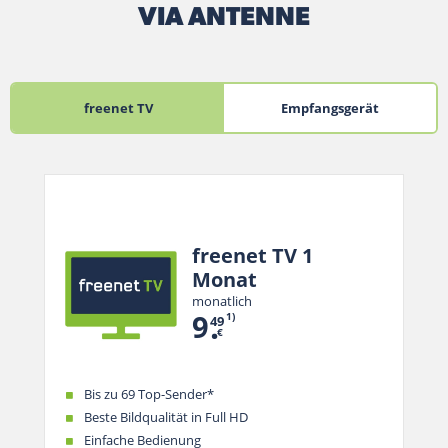
VIA ANTENNE
Suche
freenet TV
Empfangsgerät
freenet TV 1
Monat
monatlich
.
9
1)
49
€
Bis zu 69 Top-Sender*
Beste Bildqualität in Full HD
Einfache Bedienung