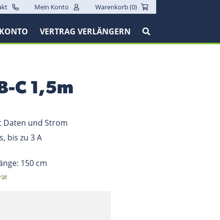
akt
Mein Konto
Warenkorb (
0
)
 KONTO
VERTRAG VERLÄNGERN
SB-C 1,5m
gt Daten und Strom
, bis zu 3 A
länge: 150 cm
rät