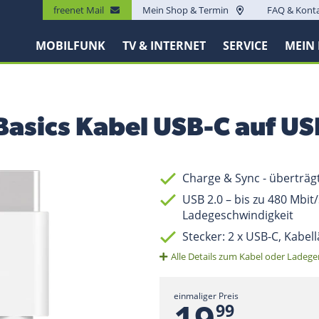
freenet Mail
Mein Shop & Termin
FAQ & Kont
MOBILFUNK
TV & INTERNET
SERVICE
MEIN
Basics Kabel USB-C auf U
Charge & Sync - überträ
USB 2.0 – bis zu 480 Mbit/s
Ladegeschwindigkeit
Stecker: 2 x USB-C, Kabel
Alle Details zum Kabel oder Ladege
einmaliger Preis
.
19
99