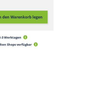
in den Warenkorb
legen
 1-3 Werktagen
lten Shops verfügbar