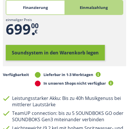
Finanzierung
Einmalzahlung
einmaliger Preis
.
699
00
€
Soundsystem in den Warenkorb
legen
Verfügbarkeit
Lieferbar in 1-3 Werktagen
In unseren Shops nicht verfügbar
Leistungsstarker Akku: Bis zu 40h Musikgenuss bei
mittlerer Lautstärke
TeamUP connection: bis zu 5 SOUNDBOKS GO oder
SOUNDBOKS Gen3 miteinander verbinden
Leichtgewicht (9,2 kg) mit hohem Spritzwasser- und