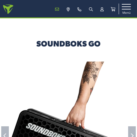
Menü
MENÜ
SOUNDBOKS GO
Mobilfunk
TV & Internet
Service
Mein Konto
Vertrag verlängern