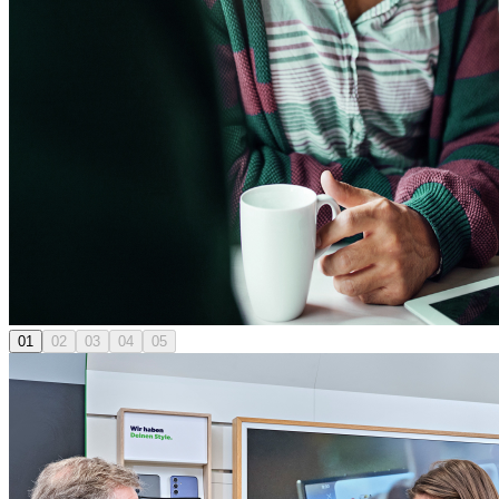
01
02
03
04
05