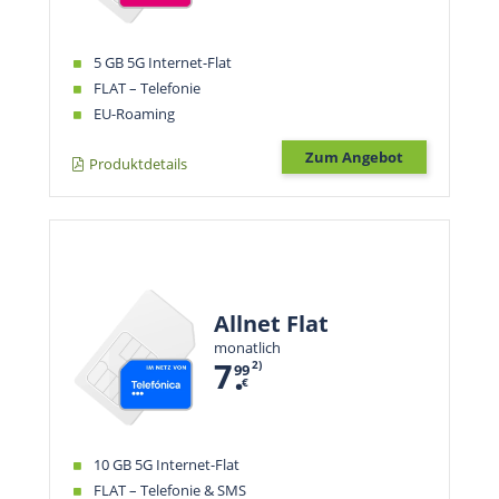
5 GB 5G Internet-Flat
FLAT – Telefonie
EU-Roaming
Zum Angebot
Produktdetails
Allnet Flat
monatlich
.
7
2)
99
€
10 GB 5G Internet-Flat
FLAT – Telefonie & SMS