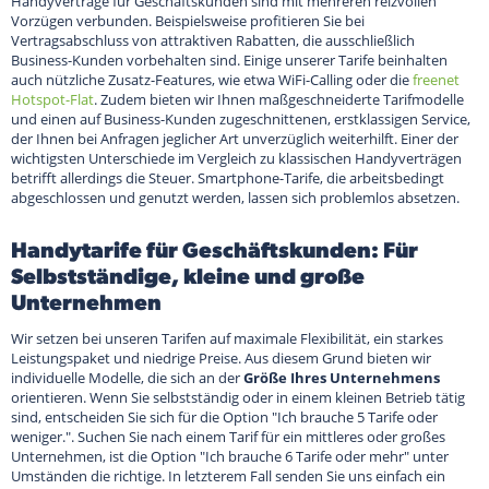
Handyverträge für Geschäftskunden sind mit mehreren reizvollen
Vorzügen verbunden. Beispielsweise profitieren Sie bei
Vertragsabschluss von attraktiven Rabatten, die ausschließlich
Business-Kunden vorbehalten sind. Einige unserer Tarife beinhalten
auch nützliche Zusatz-Features, wie etwa WiFi-Calling oder die
freenet
Hotspot-Flat
. Zudem bieten wir Ihnen maßgeschneiderte Tarifmodelle
und einen auf Business-Kunden zugeschnittenen, erstklassigen Service,
der Ihnen bei Anfragen jeglicher Art unverzüglich weiterhilft. Einer der
wichtigsten Unterschiede im Vergleich zu klassischen Handyverträgen
betrifft allerdings die Steuer. Smartphone-Tarife, die arbeitsbedingt
abgeschlossen und genutzt werden, lassen sich problemlos absetzen.
Handytarife für Geschäftskunden: Für
Selbstständige, kleine und große
Unternehmen
Wir setzen bei unseren Tarifen auf maximale Flexibilität, ein starkes
Leistungspaket und niedrige Preise. Aus diesem Grund bieten wir
individuelle Modelle, die sich an der
Größe Ihres Unternehmens
orientieren. Wenn Sie selbstständig oder in einem kleinen Betrieb tätig
sind, entscheiden Sie sich für die Option "Ich brauche 5 Tarife oder
weniger.". Suchen Sie nach einem Tarif für ein mittleres oder großes
Unternehmen, ist die Option "Ich brauche 6 Tarife oder mehr" unter
Umständen die richtige. In letzterem Fall senden Sie uns einfach ein