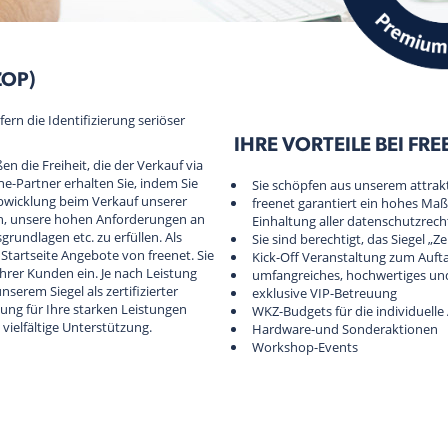
ZOP)
fern die Identifizierung seriöser
IHRE VORTEILE BEI FR
n die Freiheit, die der Verkauf via
line-Partner erhalten Sie, indem Sie
Sie schöpfen aus unserem attrak
abwicklung beim Verkauf unserer
freenet garantiert ein hohes Maß
ich, unsere hohen Anforderungen an
Einhaltung aller datenschutzrec
grundlagen etc. zu erfüllen. Als
Sie sind berechtigt, das Siegel „Z
r Startseite Angebote von freenet. Sie
Kick-Off Veranstaltung zum Auft
hrer Kunden ein. Je nach Leistung
umfangreiches, hochwertiges un
serem Siegel als zertifizierter
exklusive VIP-Betreuung
ng für Ihre starken Leistungen
WKZ-Budgets für die individuell
vielfältige Unterstützung.
Hardware-und Sonderaktionen
Workshop-Events