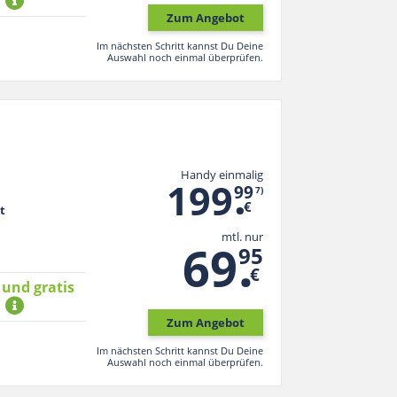
*
Zum Angebot
Im nächsten Schritt kannst Du Deine
Auswahl noch einmal überprüfen.
Handy einmalig
.
199
99
7)
€
t
mtl. nur
.
69
95
€
 und gratis
*
Zum Angebot
Im nächsten Schritt kannst Du Deine
Auswahl noch einmal überprüfen.