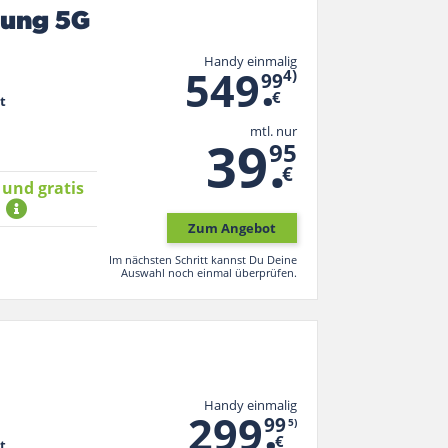
oung 5G
Handy einmalig
.
549
4)
99
€
t
mtl. nur
.
39
95
€
 und gratis
*
Zum Angebot
Im nächsten Schritt kannst Du Deine
Auswahl noch einmal überprüfen.
Handy einmalig
.
299
99
5)
€
t