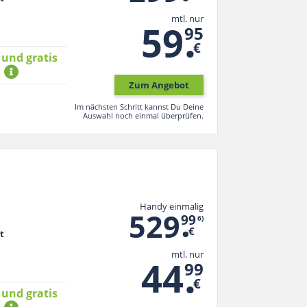
mtl. nur
.
59
95
€
 und gratis
*
Zum Angebot
Im nächsten Schritt kannst Du Deine
Auswahl noch einmal überprüfen.
Handy einmalig
.
529
99
6)
€
t
mtl. nur
.
44
99
€
 und gratis