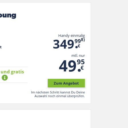
oung
Handy einmalig
.
349
8)
99
€
t
mtl. nur
.
49
95
€
 und gratis
*
Zum Angebot
Im nächsten Schritt kannst Du Deine
Auswahl noch einmal überprüfen.