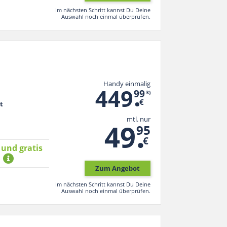
Im nächsten Schritt kannst Du Deine
Auswahl noch einmal überprüfen.
Handy einmalig
.
449
99
3)
€
t
mtl. nur
.
49
95
€
 und gratis
*
Zum Angebot
Im nächsten Schritt kannst Du Deine
Auswahl noch einmal überprüfen.