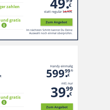
.
49
€
ger zahlen
statt regulär
54
,
99
€
 und gratis
Zum Angebot
*
Im nächsten Schritt kannst Du Deine
Auswahl noch einmal überprüfen.
Handy einmalig
.
599
99
2)
€
t
mtl. nur
.
39
99
€
 und gratis
*
Zum Angebot