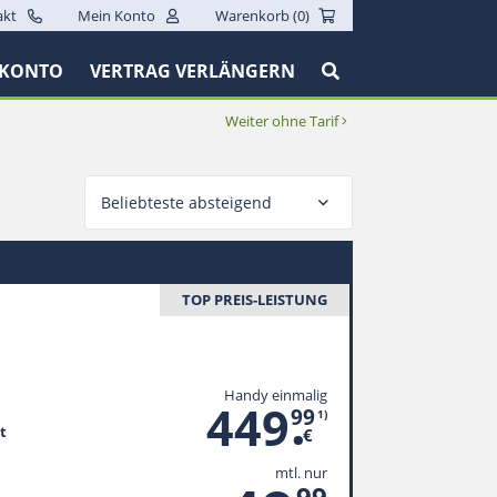
akt
Mein Konto
Warenkorb (
0
)
 KONTO
VERTRAG VERLÄNGERN
Weiter ohne Tarif
Beliebteste absteigend
TOP PREIS-LEISTUNG
Handy einmalig
.
449
99
1)
t
€
mtl. nur
99