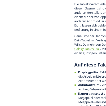
Die Tablets verschiede
diesem Segment sind A
anderen Herstellers e
einem Modell von Appl
anderen Android-Herst
läuft, lassen sich beid
Bedienung in einem b
Genau wie bei Handys,
Dein Tablet mit Vertra
Willst Du mehr von Dei
Galaxy Tab A9+ 5G
. M
einen günstigen Datenta
Auf diese Fak
Displaygröße:
Tabl
die Arbeit, mittelg
Zentimeter oder wen
Akkulaufzeit:
Viel
achten, Gelegenhei
Kameraausstattu
Megapixel oder meh
Megapixel-Zahl und 