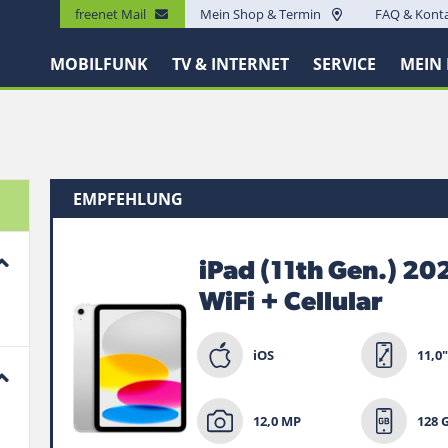
freenet Mail
Mein Shop & Termin
FAQ & Kont
MOBILFUNK
TV & INTERNET
SERVICE
MEIN
EMPFEHLUNG
iPad (11th Gen.) 20
WiFi + Cellular
iOS
11,0"
12,0 MP
128 