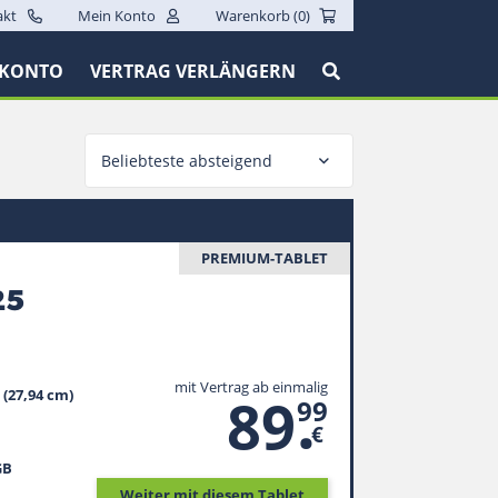
akt
Mein Konto
Warenkorb (
0
)
 KONTO
VERTRAG VERLÄNGERN
Beliebteste absteigend
PREMIUM-TABLET
25
mit Vertrag ab einmalig
.
89
 (27,94 cm)
99
€
GB
Weiter mit diesem Tablet