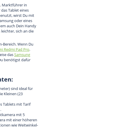
. Marktführer in
das Tablet eines
enutzt, wirst Du mit
Samsung oder eines
 dem auch Dein Handy
eichter, sich an die
um-Bereich. Wenn Du
mi Redmi Pad Pro
.
weise das
Samsung
u benötigst dafür
hten:
eter) sind ideal für
e Kleinen (23
 Tablets mit Tarif
.
ontkamera mit 5
ra mit einer höheren
ktionen wie Weitwinkel-