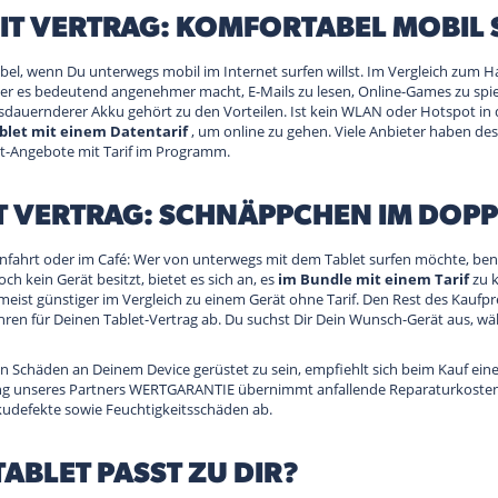
MIT VERTRAG: KOMFORTABEL MOBIL
abel, wenn Du unterwegs mobil im Internet surfen willst. Im Vergleich zum H
der es bedeutend angenehmer macht, E-Mails zu lesen, Online-Games zu spie
sdauernderer Akku gehört zu den Vorteilen. Ist kein WLAN oder Hotspot in 
ablet mit einem Datentarif
, um online zu gehen. Viele Anbieter haben d
et-Angebote mit Tarif im Programm.
IT VERTRAG: SCHNÄPPCHEN IM DOP
fahrt oder im Café: Wer von unterwegs mit dem Tablet surfen möchte, ben
ch kein Gerät besitzt, bietet es sich an, es
im Bundle mit einem Tarif
zu 
 meist günstiger im Vergleich zu einem Gerät ohne Tarif. Den Rest des Kaufpr
ren für Deinen Tablet-Vertrag ab. Du suchst Dir Dein Wunsch-Gerät aus, w
n Schäden an Deinem Device gerüstet zu sein, empfiehlt sich beim Kauf ein
ung unseres Partners WERTGARANTIE übernimmt anfallende Reparaturkosten u
udefekte sowie Feuchtigkeitsschäden ab.
ABLET PASST ZU DIR?