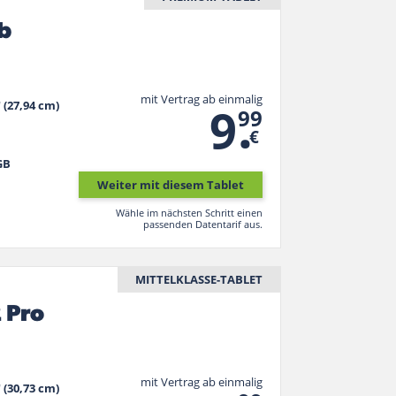
b
mit Vertrag ab einmalig
.
9
" (27,94 cm)
99
€
GB
Weiter mit diesem Tablet
Wähle im nächsten Schritt einen
passenden Datentarif aus.
MITTELKLASSE-TABLET
 Pro
mit Vertrag ab einmalig
" (30,73 cm)