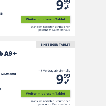
.
9
99
€
GB
Weiter mit diesem Tablet
Wähle im nächsten Schritt einen
passenden Datentarif aus.
EINSTEIGER-TABLET
b A9+
mit Vertrag ab einmalig
.
9
" (27,94 cm)
99
€
B
Weiter mit diesem Tablet
Wähle im nächsten Schritt einen
passenden Datentarif aus.