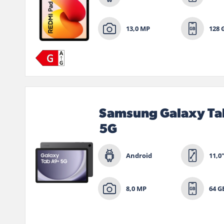
13,0 MP
128 
Samsung Galaxy Ta
5G
Android
11,0
8,0 MP
64 G