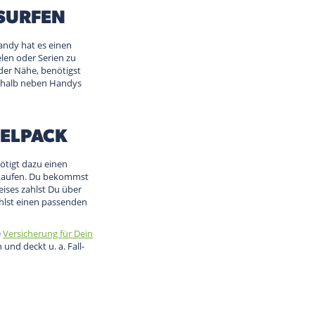
 SURFEN
andy hat es einen
len oder Serien zu
der Nähe, benötigst
eshalb neben Handys
PELPACK
ötigt dazu einen
kaufen. Du bekommst
eises zahlst Du über
ählst einen passenden
e
Versicherung für Dein
nd deckt u. a. Fall-