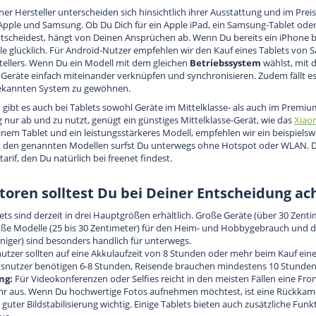
ner Hersteller unterscheiden sich hinsichtlich ihrer Ausstattung und im Preis
pple und Samsung. Ob Du Dich für ein Apple iPad, ein Samsung-Tablet oder 
ntscheidest, hängt von Deinen Ansprüchen ab. Wenn Du bereits ein iPhone b
e glücklich. Für Android-Nutzer empfehlen wir den Kauf eines Tablets von 
ellers. Wenn Du ein Modell mit dem gleichen
Betriebssystem
wählst, mit
e Geräte einfach miteinander verknüpfen und synchronisieren. Zudem fällt es l
ekannten System zu gewöhnen.
 gibt es auch bei Tablets sowohl Geräte im Mittelklasse- als auch im Premi
g nur ab und zu nutzt, genügt ein günstiges Mittelklasse-Gerät, wie das
Xiao
nem Tablet und ein leistungsstärkeres Modell, empfehlen wir ein beispiels
it den genannten Modellen surfst Du unterwegs ohne Hotspot oder WLAN. D
rif, den Du natürlich bei freenet findest.
toren solltest Du bei Deiner Entscheidung ac
ets sind derzeit in drei Hauptgrößen erhältlich. Große Geräte (über 30 Zentim
roße Modelle (25 bis 30 Zentimeter) für den Heim- und Hobbygebrauch und di
iger) sind besonders handlich für unterwegs.
nutzer sollten auf eine Akkulaufzeit von 8 Stunden oder mehr beim Kauf eines
tsnutzer benötigen 6-8 Stunden, Reisende brauchen mindestens 10 Stunden
ng:
Für Videokonferenzen oder Selfies reicht in den meisten Fällen eine Fr
r aus. Wenn Du hochwertige Fotos aufnehmen möchtest, ist eine Rückkame
guter Bildstabilisierung wichtig. Einige Tablets bieten auch zusätzliche Fun