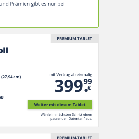
 und Prämien gibt es nur bei
PREMIUM-TABLET
oll
mit Vertrag ab einmalig
.
399
" (27,94 cm)
99
€
GB
Weiter mit diesem Tablet
Wähle im nächsten Schritt einen
passenden Datentarif aus.
PREMIUM-TABLET