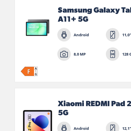
Samsung Galaxy Ta
A11+ 5G
Android
11,0
8,0 MP
128 
Xiaomi REDMI Pad 2
5G
Android
12,1