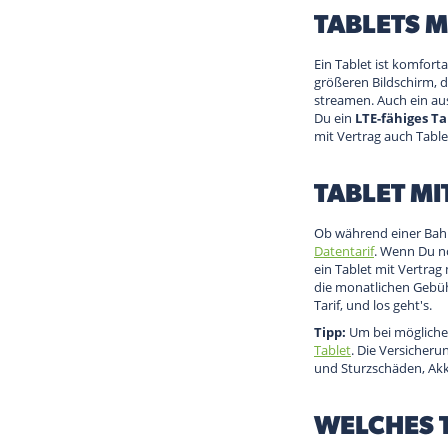
TABLETS 
Ein Tablet ist komfort
größeren Bildschirm, 
streamen. Auch ein au
Du ein
LTE-fähiges T
mit Vertrag auch Tabl
TABLET M
Ob während einer Bahn
Datentarif
. Wenn Du no
ein Tablet mit Vertrag
die monatlichen Gebüh
Tarif, und los geht's.
Tipp:
Um bei mögliche
Tablet
. Die Versicher
und Sturzschäden, Akk
WELCHES T