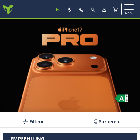
Menü
MENÜ
Mobilfunk
TV & Internet
Service
Mein Konto
Filtern
Sortieren
Vertrag verlängern
EMPFEHLUNG