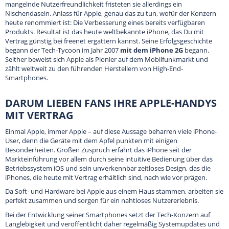
mangelnde Nutzerfreundlichkeit fristeten sie allerdings ein
Nischendasein. Anlass für Apple, genau das zu tun, wofür der Konzern
heute renommiert ist: Die Verbesserung eines bereits verfügbaren
Produkts. Resultat ist das heute weltbekannte iPhone, das Du mit
Vertrag günstig bei freenet ergattern kannst. Seine Erfolgsgeschichte
begann der Tech-Tycoon im Jahr 2007
mit dem iPhone 2G
begann.
Seither beweist sich Apple als Pionier auf dem Mobilfunkmarkt und
zählt weltweit zu den führenden Herstellern von High-End-
Smartphones.
DARUM LIEBEN FANS IHRE APPLE-HANDYS
MIT VERTRAG
Einmal Apple, immer Apple – auf diese Aussage beharren viele iPhone-
User, denn die Geräte mit dem Apfel punkten mit einigen
Besonderheiten. Großen Zuspruch erfährt das iPhone seit der
Markteinführung vor allem durch seine intuitive Bedienung über das
Betriebssystem iOS und sein unverkennbar zeitloses Design, das die
iPhones, die heute mit Vertrag erhältlich sind, nach wie vor prägen.
Da Soft- und Hardware bei Apple aus einem Haus stammen, arbeiten sie
perfekt zusammen und sorgen für ein nahtloses Nutzererlebnis.
Bei der Entwicklung seiner Smartphones setzt der Tech-Konzern auf
Langlebigkeit und veröffentlicht daher regelmäßig Systemupdates und