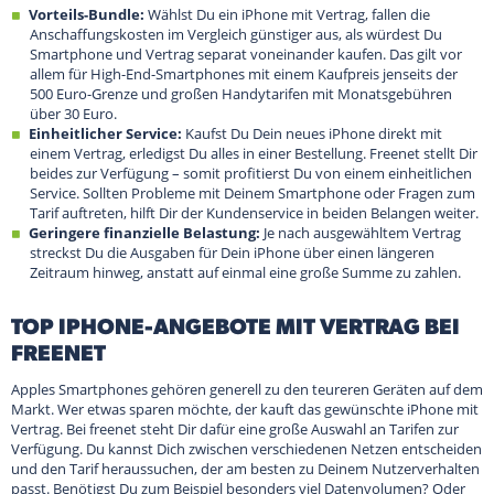
Vorteils-Bundle:
Wählst Du ein iPhone mit Vertrag, fallen die
Anschaffungskosten im Vergleich günstiger aus, als würdest Du
Smartphone und Vertrag separat voneinander kaufen. Das gilt vor
allem für High-End-Smartphones mit einem Kaufpreis jenseits der
500 Euro-Grenze und großen Handytarifen mit Monatsgebühren
über 30 Euro.
Einheitlicher Service:
Kaufst Du Dein neues iPhone direkt mit
einem Vertrag, erledigst Du alles in einer Bestellung. Freenet stellt Dir
beides zur Verfügung – somit profitierst Du von einem einheitlichen
Service. Sollten Probleme mit Deinem Smartphone oder Fragen zum
Tarif auftreten, hilft Dir der Kundenservice in beiden Belangen weiter.
Geringere finanzielle Belastung:
Je nach ausgewähltem Vertrag
streckst Du die Ausgaben für Dein iPhone über einen längeren
Zeitraum hinweg, anstatt auf einmal eine große Summe zu zahlen.
TOP IPHONE-ANGEBOTE MIT VERTRAG BEI
FREENET
Apples Smartphones gehören generell zu den teureren Geräten auf dem
Markt. Wer etwas sparen möchte, der kauft das gewünschte iPhone mit
Vertrag. Bei freenet steht Dir dafür eine große Auswahl an Tarifen zur
Verfügung. Du kannst Dich zwischen verschiedenen Netzen entscheiden
und den Tarif heraussuchen, der am besten zu Deinem Nutzerverhalten
passt. Benötigst Du zum Beispiel besonders viel Datenvolumen? Oder