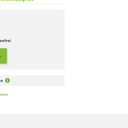
enfrei
n
men
ommen