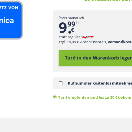
Preis monatlich
.
9
99
1)
€
statt regulär
19,99
zzgl. 19,99 € Anschlusspreis,
versandkost
Tarif in den Warenkorb
lege
Rufnummer kostenlos mitneh
Tarif empfehlen und bis zu 30 € bek