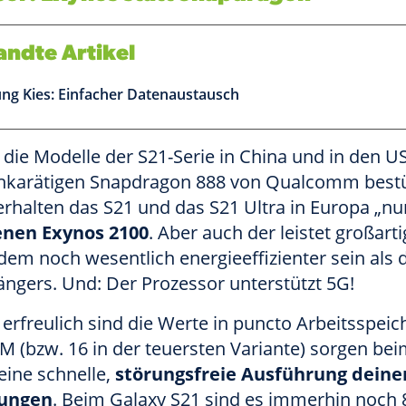
ndte Artikel
ng Kies: Einfacher Datenaustausch
die Modelle der S21-Serie in China und in den U
karätigen Snapdragon 888 von Qualcomm best
rhalten das S21 und das S21 Ultra in Europa „nu
enen Exynos 2100
. Aber auch der leistet großarti
udem noch wesentlich energieeffizienter sein als 
ngers. Und: Der Prozessor unterstützt 5G!
 erfreulich sind die Werte in puncto Arbeitsspeic
 (bzw. 16 in der teuersten Variante) sorgen be
 eine schnelle,
störungsfreie Ausführung deine
ungen
. Beim Galaxy S21 sind es immerhin noch 