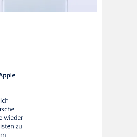
Apple
ich
sische
fe wieder
isten zu
dem