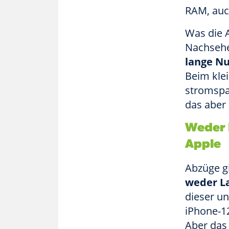
RAM, auch
Was die 
Nachsehen
lange N
Beim kle
stromspa
das aber 
Weder 
Apple
Abzüge g
weder L
dieser u
iPhone-12
Aber das 