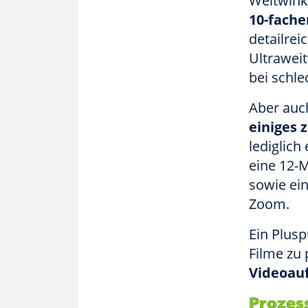
Weitwink
10-fach
detailre
Ultraweit
bei schle
Aber auc
einiges 
lediglich
eine 12-M
sowie ei
Zoom.
Ein Plusp
Filme zu 
Videoau
Prozes