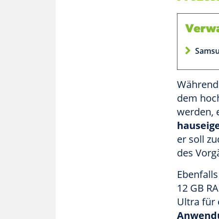
Verwa
Samsu
Während 
dem hoch
werden, e
hauseig
er soll z
des Vorgä
Ebenfalls
12 GB RAM
Ultra für
Anwend