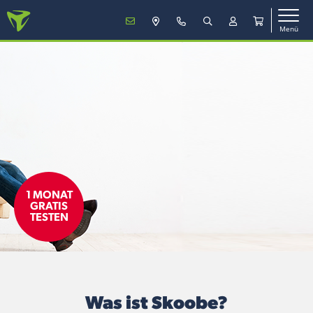
Menü
MENÜ
Mobilfunk
TV & Internet
1 MONAT
Service
GRATIS
TESTEN
Mein Konto
Vertrag verlängern
Was ist Skoobe?