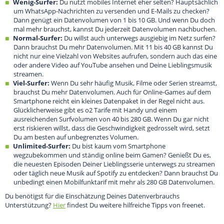
Wenig-Surfer:
Du nutzt mobiles Internet eher selten? Hauptsächlich
um WhatsApp-Nachrichten zu versenden und E-Mails zu checken?
Dann genügt ein Datenvolumen von 1 bis 10 GB. Und wenn Du doch
mal mehr brauchst, kannst Du jederzeit Datenvolumen nachbuchen.
Normal-Surfer:
Du willst auch unterwegs ausgiebig im Netz surfen?
Dann brauchst Du mehr Datenvolumen. Mit 11 bis 40 GB kannst Du
nicht nur eine Vielzahl von Websites aufrufen, sondern auch das eine
oder andere Video auf YouTube ansehen und Deine Lieblingsmusik
streamen.
Viel-Surfer:
Wenn Du sehr häufig Musik, Filme oder Serien streamst,
brauchst Du mehr Datenvolumen. Auch für Online-Games auf dem
Smartphone reicht ein kleines Datenpaket in der Regel nicht aus.
Glücklicherweise gibt es o2 Tarife mit Handy und einem
ausreichenden Surfvolumen von 40 bis 280 GB. Wenn Du gar nicht
erst riskieren willst, dass die Geschwindigkeit gedrosselt wird, setzt
Du am besten auf unbegrenztes Volumen.
Unlimited-Surfer:
Du bist kaum vom Smartphone
wegzubekommen und ständig online beim Gamen? Genießt Du es,
die neuesten Episoden Deiner Lieblingsserie unterwegs zu streamen
oder täglich neue Musik auf Spotify zu entdecken? Dann brauchst Du
unbedingt einen Mobilfunktarif mit mehr als 280 GB Datenvolumen.
Du benötigst für die Einschätzung Deines Datenverbrauchs
Unterstützung?
Hier
findest Du weitere hilfreiche Tipps von freenet.