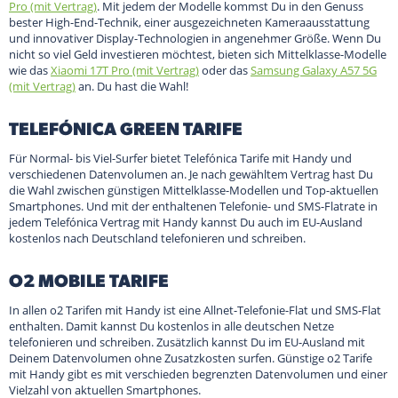
Pro (mit Vertrag)
. Mit jedem der Modelle kommst Du in den Genuss
bester High-End-Technik, einer ausgezeichneten Kameraausstattung
und innovativer Display-Technologien in angenehmer Größe. Wenn Du
nicht so viel Geld investieren möchtest, bieten sich Mittelklasse-Modelle
wie das
Xiaomi 17T Pro (mit Vertrag)
oder das
Samsung Galaxy A57 5G
(mit Vertrag)
an. Du hast die Wahl!
TELEFÓNICA GREEN TARIFE
Für Normal- bis Viel-Surfer bietet Telefónica Tarife mit Handy und
verschiedenen Datenvolumen an. Je nach gewähltem Vertrag hast Du
die Wahl zwischen günstigen Mittelklasse-Modellen und Top-aktuellen
Smartphones. Und mit der enthaltenen Telefonie- und SMS-Flatrate in
jedem Telefónica Vertrag mit Handy kannst Du auch im EU-Ausland
kostenlos nach Deutschland telefonieren und schreiben.
O2 MOBILE TARIFE
In allen o2 Tarifen mit Handy ist eine Allnet-Telefonie-Flat und SMS-Flat
enthalten. Damit kannst Du kostenlos in alle deutschen Netze
telefonieren und schreiben. Zusätzlich kannst Du im EU-Ausland mit
Deinem Datenvolumen ohne Zusatzkosten surfen. Günstige o2 Tarife
mit Handy gibt es mit verschieden begrenzten Datenvolumen und einer
Vielzahl von aktuellen Smartphones.