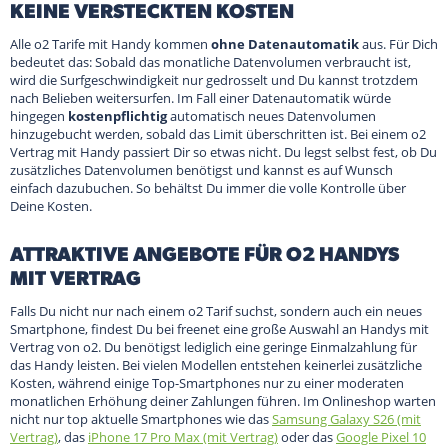
KEINE VERSTECKTEN KOSTEN
Alle o2 Tarife mit Handy kommen
ohne Datenautomatik
aus. Für Dich
bedeutet das: Sobald das monatliche Datenvolumen verbraucht ist,
wird die Surfgeschwindigkeit nur gedrosselt und Du kannst trotzdem
nach Belieben weitersurfen. Im Fall einer Datenautomatik würde
hingegen
kostenpflichtig
automatisch neues Datenvolumen
hinzugebucht werden, sobald das Limit überschritten ist. Bei einem o2
Vertrag mit Handy passiert Dir so etwas nicht. Du legst selbst fest, ob Du
zusätzliches Datenvolumen benötigst und kannst es auf Wunsch
einfach dazubuchen. So behältst Du immer die volle Kontrolle über
Deine Kosten.
ATTRAKTIVE ANGEBOTE FÜR O2 HANDYS
MIT VERTRAG
Falls Du nicht nur nach einem o2 Tarif suchst, sondern auch ein neues
Smartphone, findest Du bei freenet eine große Auswahl an Handys mit
Vertrag von o2. Du benötigst lediglich eine geringe Einmalzahlung für
das Handy leisten. Bei vielen Modellen entstehen keinerlei zusätzliche
Kosten, während einige Top-Smartphones nur zu einer moderaten
monatlichen Erhöhung deiner Zahlungen führen. Im Onlineshop warten
nicht nur top aktuelle Smartphones wie das
Samsung Galaxy S26 (mit
Vertrag)
, das
iPhone 17 Pro Max (mit Vertrag)
oder das
Google Pixel 10