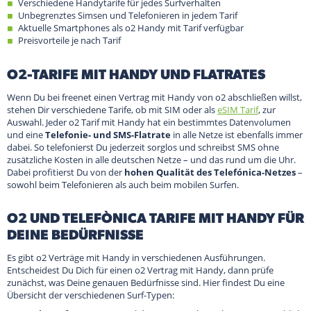
Verschiedene Handytarife für jedes Surfverhalten
Unbegrenztes Simsen und Telefonieren in jedem Tarif
Aktuelle Smartphones als o2 Handy mit Tarif verfügbar
Preisvorteile je nach Tarif
O2-TARIFE MIT HANDY UND FLATRATES
Wenn Du bei freenet einen Vertrag mit Handy von o2 abschließen willst,
stehen Dir verschiedene Tarife, ob mit SIM oder als
eSIM Tarif
, zur
Auswahl. Jeder o2 Tarif mit Handy hat ein bestimmtes Datenvolumen
und eine
Telefonie- und SMS-Flatrate
in alle Netze ist ebenfalls immer
dabei. So telefonierst Du jederzeit sorglos und schreibst SMS ohne
zusätzliche Kosten in alle deutschen Netze – und das rund um die Uhr.
Dabei profitierst Du von der
hohen Qualität des Telefónica-Netzes
–
sowohl beim Telefonieren als auch beim mobilen Surfen.
O2 UND TELEFÒNICA TARIFE MIT HANDY FÜR
DEINE BEDÜRFNISSE
Es gibt o2 Verträge mit Handy in verschiedenen Ausführungen.
Entscheidest Du Dich für einen o2 Vertrag mit Handy, dann prüfe
zunächst, was Deine genauen Bedürfnisse sind. Hier findest Du eine
Übersicht der verschiedenen Surf-Typen: