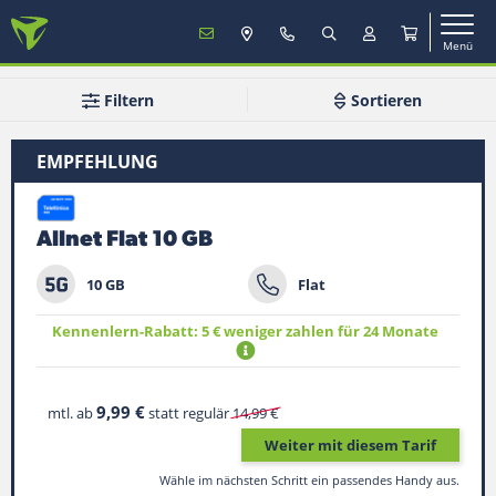
Menü
MENÜ
Filtern
Sortieren
EMPFEHLUNG
Mobilfunk
Allnet Flat 10 GB
TV & Internet
10 GB
Flat
Service
Kennenlern-Rabatt: 5 € weniger zahlen für 24 Monate
Mein Konto
9,99 €
mtl. ab
statt regulär
14,99 €
Weiter mit diesem Tarif
Vertrag verlängern
Wähle im nächsten Schritt ein passendes Handy aus.