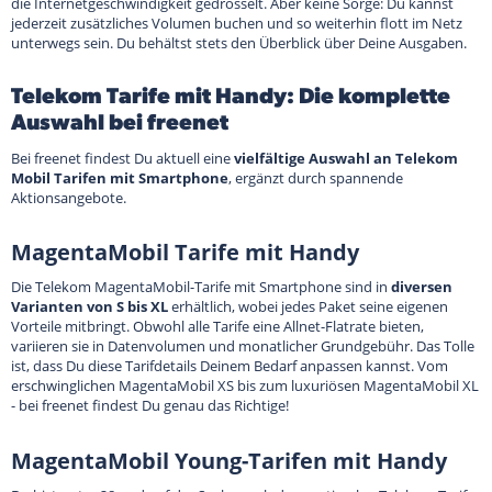
die Internetgeschwindigkeit gedrosselt. Aber keine Sorge: Du kannst
jederzeit zusätzliches Volumen buchen und so weiterhin flott im Netz
unterwegs sein. Du behältst stets den Überblick über Deine Ausgaben.
Telekom Tarife mit Handy: Die komplette
Auswahl bei freenet
Bei freenet findest Du aktuell eine
vielfältige Auswahl an Telekom
Mobil Tarifen mit Smartphone
, ergänzt durch spannende
Aktionsangebote.
MagentaMobil Tarife mit Handy
Die Telekom MagentaMobil-Tarife mit Smartphone sind in
diversen
Varianten von S bis XL
erhältlich, wobei jedes Paket seine eigenen
Vorteile mitbringt. Obwohl alle Tarife eine Allnet-Flatrate bieten,
variieren sie in Datenvolumen und monatlicher Grundgebühr. Das Tolle
ist, dass Du diese Tarifdetails Deinem Bedarf anpassen kannst. Vom
erschwinglichen MagentaMobil XS bis zum luxuriösen MagentaMobil XL
- bei freenet findest Du genau das Richtige!
MagentaMobil Young-Tarifen mit Handy