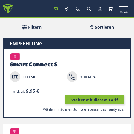
Menü
MENÜ
Filtern
Sortieren
EMPFEHLUNG
Mobilfunk
Smart Connect S
TV & Internet
500 MB
100 Min.
Service
9,95 €
mtl. ab
Weiter mit diesem Tarif
Mein Konto
Wähle im nächsten Schritt ein passendes Handy aus.
Vertrag verlängern