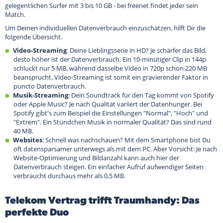
gelegentlichen Surfer mit 3 bis 10 GB - bei freenet findet jeder sein
Match.
Um Deinen individuellen Datenverbrauch einzuschätzen, hilft Dir die
folgende Übersicht.
Video-Streaming
: Deine Lieblingsserie in HD? Je schärfer das Bild,
desto höher ist der Datenverbrauch. Ein 10-minütiger Clip in 144p
schluckt nur 5 MB, während dasselbe Video in 720p schon 220 MB
beansprucht. Video-Streaming ist somit ein gravierender Faktor in
puncto Datenverbrauch.
Musik-Streaming
: Dein Soundtrack für den Tag kommt von Spotify
oder Apple Music? Je nach Qualität variiert der Datenhunger. Bei
Spotify gibt's zum Beispiel die Einstellungen "Normal", "Hoch" und
"Extrem". Ein Stündchen Musik in normaler Qualität? Das sind rund
40 MB.
Websites
: Schnell was nachschauen? Mit dem Smartphone bist Du
oft datensparsamer unterwegs als mit dem PC. Aber Vorsicht: Je nach
Website-Optimierung und Bildanzahl kann auch hier der
Datenverbrauch steigen. Ein einfacher Aufruf aufwendiger Seiten
verbraucht durchaus mehr als 0,5 MB.
Telekom Vertrag trifft Traumhandy: Das
perfekte Duo