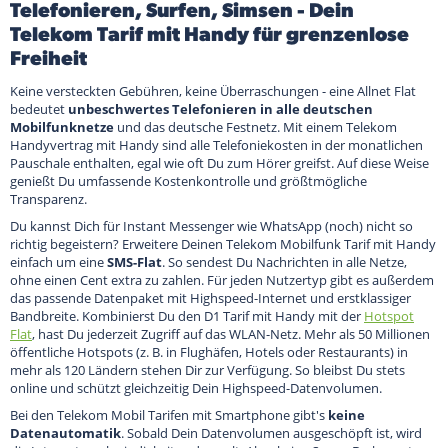
Telefonieren, Surfen, Simsen - Dein
Telekom Tarif mit Handy für grenzenlose
Freiheit
Keine versteckten Gebühren, keine Überraschungen - eine Allnet Flat
bedeutet
unbeschwertes Telefonieren in alle deutschen
Mobilfunknetze
und das deutsche Festnetz. Mit einem Telekom
Handyvertrag mit Handy sind alle Telefoniekosten in der monatlichen
Pauschale enthalten, egal wie oft Du zum Hörer greifst. Auf diese Weise
genießt Du umfassende Kostenkontrolle und größtmögliche
Transparenz.
Du kannst Dich für Instant Messenger wie WhatsApp (noch) nicht so
richtig begeistern? Erweitere Deinen Telekom Mobilfunk Tarif mit Handy
einfach um eine
SMS-Flat
. So sendest Du Nachrichten in alle Netze,
ohne einen Cent extra zu zahlen. Für jeden Nutzertyp gibt es außerdem
das passende Datenpaket mit Highspeed-Internet und erstklassiger
Bandbreite. Kombinierst Du den D1 Tarif mit Handy mit der
Hotspot
Flat
, hast Du jederzeit Zugriff auf das WLAN-Netz. Mehr als 50 Millionen
öffentliche Hotspots (z. B. in Flughäfen, Hotels oder Restaurants) in
mehr als 120 Ländern stehen Dir zur Verfügung. So bleibst Du stets
online und schützt gleichzeitig Dein Highspeed-Datenvolumen.
Bei den Telekom Mobil Tarifen mit Smartphone gibt's
keine
Datenautomatik
. Sobald Dein Datenvolumen ausgeschöpft ist, wird