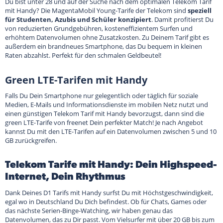
Du bist unter 28 und auf der Suche nach dem optimalen Telekom Tarif
mit Handy? Die MagentaMobil Young-Tarife der Telekom sind
speziell
für Studenten, Azubis und Schüler konzipiert
. Damit profitierst Du
von reduzierten Grundgebühren, kosteneffizientem Surfen und
erhöhtem Datenvolumen ohne Zusatzkosten. Zu Deinem Tarif gibt es
außerdem ein brandneues Smartphone, das Du bequem in kleinen
Raten abzahlst. Perfekt für den schmalen Geldbeutel!
Green LTE-Tarifen mit Handy
Falls Du Dein Smartphone nur gelegentlich oder täglich für soziale
Medien, E-Mails und Informationsdienste im mobilen Netz nutzt und
einen günstigen Telekom Tarif mit Handy bevorzugst, dann sind die
green LTE-Tarife von freenet Dein perfekter Match! Je nach Angebot
kannst Du mit den LTE-Tarifen auf ein Datenvolumen zwischen 5 und 10
GB zurückgreifen.
Telekom Tarife mit Handy: Dein Highspeed-
Internet, Dein Rhythmus
Dank Deines D1 Tarifs mit Handy surfst Du mit Höchstgeschwindigkeit,
egal wo in Deutschland Du Dich befindest. Ob für Chats, Games oder
das nächste Serien-Binge-Watching, wir haben genau das
Datenvolumen, das zu Dir passt. Vom Vielsurfer mit über 20 GB bis zum