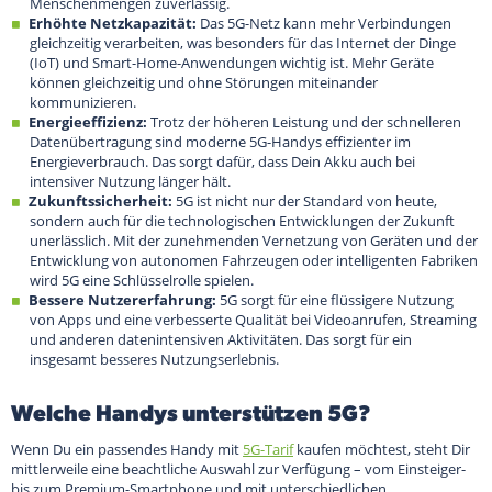
Menschenmengen zuverlässig.
Erhöhte Netzkapazität:
Das 5G-Netz kann mehr Verbindungen
gleichzeitig verarbeiten, was besonders für das Internet der Dinge
(IoT) und Smart-Home-Anwendungen wichtig ist. Mehr Geräte
können gleichzeitig und ohne Störungen miteinander
kommunizieren.
Energieeffizienz:
Trotz der höheren Leistung und der schnelleren
Datenübertragung sind moderne 5G-Handys effizienter im
Energieverbrauch. Das sorgt dafür, dass Dein Akku auch bei
intensiver Nutzung länger hält.
Zukunftssicherheit:
5G ist nicht nur der Standard von heute,
sondern auch für die technologischen Entwicklungen der Zukunft
unerlässlich. Mit der zunehmenden Vernetzung von Geräten und der
Entwicklung von autonomen Fahrzeugen oder intelligenten Fabriken
wird 5G eine Schlüsselrolle spielen.
Bessere Nutzererfahrung:
5G sorgt für eine flüssigere Nutzung
von Apps und eine verbesserte Qualität bei Videoanrufen, Streaming
und anderen datenintensiven Aktivitäten. Das sorgt für ein
insgesamt besseres Nutzungserlebnis.
Welche Handys unterstützen 5G?
Wenn Du ein passendes Handy mit
5G-Tarif
kaufen möchtest, steht Dir
mittlerweile eine beachtliche Auswahl zur Verfügung – vom Einsteiger-
bis zum Premium-Smartphone und mit unterschiedlichen