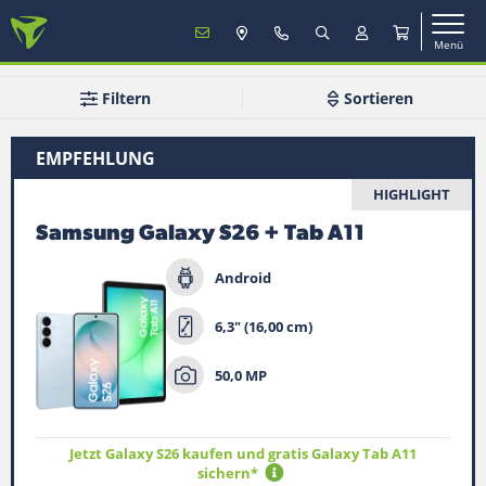
Menü
MENÜ
Filtern
Sortieren
EMPFEHLUNG
Mobilfunk
HIGHLIGHT
Samsung Galaxy S26 + Tab A11
TV & Internet
Android
Service
6,3" (16,00 cm)
50,0 MP
Mein Konto
Jetzt Galaxy S26 kaufen und gratis Galaxy Tab A11
Vertrag verlängern
sichern*