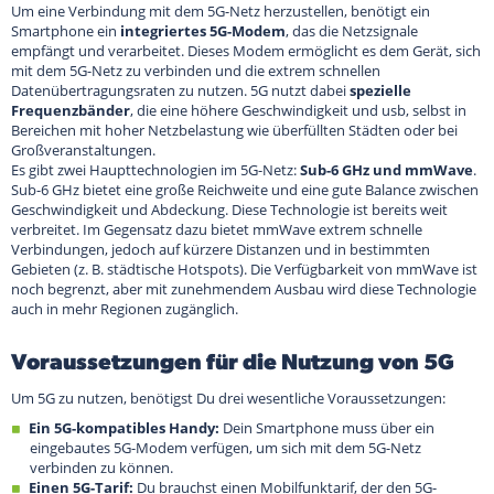
Um eine Verbindung mit dem 5G-Netz herzustellen, benötigt ein
Smartphone ein
integriertes 5G-Modem
, das die Netzsignale
empfängt und verarbeitet. Dieses Modem ermöglicht es dem Gerät, sich
mit dem 5G-Netz zu verbinden und die extrem schnellen
Datenübertragungsraten zu nutzen. 5G nutzt dabei
spezielle
Frequenzbänder
, die eine höhere Geschwindigkeit und usb, selbst in
Bereichen mit hoher Netzbelastung wie überfüllten Städten oder bei
Großveranstaltungen.
Es gibt zwei Haupttechnologien im 5G-Netz:
Sub-6 GHz und mmWave
.
Sub-6 GHz bietet eine große Reichweite und eine gute Balance zwischen
Geschwindigkeit und Abdeckung. Diese Technologie ist bereits weit
verbreitet. Im Gegensatz dazu bietet mmWave extrem schnelle
Verbindungen, jedoch auf kürzere Distanzen und in bestimmten
Gebieten (z. B. städtische Hotspots). Die Verfügbarkeit von mmWave ist
noch begrenzt, aber mit zunehmendem Ausbau wird diese Technologie
auch in mehr Regionen zugänglich.
Voraussetzungen für die Nutzung von 5G
Um 5G zu nutzen, benötigst Du drei wesentliche Voraussetzungen:
Ein 5G-kompatibles Handy:
Dein Smartphone muss über ein
eingebautes 5G-Modem verfügen, um sich mit dem 5G-Netz
verbinden zu können.
Einen 5G-Tarif:
Du brauchst einen Mobilfunktarif, der den 5G-