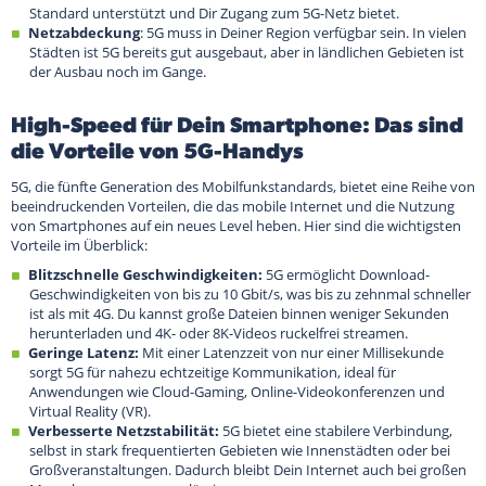
Standard unterstützt und Dir Zugang zum 5G-Netz bietet.
Netzabdeckung
: 5G muss in Deiner Region verfügbar sein. In vielen
Städten ist 5G bereits gut ausgebaut, aber in ländlichen Gebieten ist
der Ausbau noch im Gange.
High-Speed für Dein Smartphone: Das sind
die Vorteile von 5G-Handys
5G, die fünfte Generation des Mobilfunkstandards, bietet eine Reihe von
beeindruckenden Vorteilen, die das mobile Internet und die Nutzung
von Smartphones auf ein neues Level heben. Hier sind die wichtigsten
Vorteile im Überblick:
Blitzschnelle Geschwindigkeiten:
5G ermöglicht Download-
Geschwindigkeiten von bis zu 10 Gbit/s, was bis zu zehnmal schneller
ist als mit 4G. Du kannst große Dateien binnen weniger Sekunden
herunterladen und 4K- oder 8K-Videos ruckelfrei streamen.
Geringe Latenz:
Mit einer Latenzzeit von nur einer Millisekunde
sorgt 5G für nahezu echtzeitige Kommunikation, ideal für
Anwendungen wie Cloud-Gaming, Online-Videokonferenzen und
Virtual Reality (VR).
Verbesserte Netzstabilität:
5G bietet eine stabilere Verbindung,
selbst in stark frequentierten Gebieten wie Innenstädten oder bei
Großveranstaltungen. Dadurch bleibt Dein Internet auch bei großen