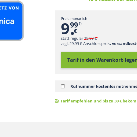
Preis monatlich
.
9
99
1)
€
statt regulär
19,99
zzgl. 29,99 € Anschlusspreis,
versandkost
Tarif in den Warenkorb
lege
Rufnummer kostenlos mitneh
Tarif empfehlen und bis zu 30 € bek