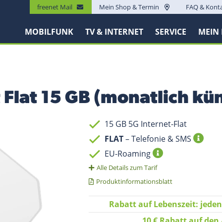
freenet Mail
Mein Shop & Termin
FAQ & Kont
MOBILFUNK
TV & INTERNET
SERVICE
MEIN
t Flat 15 GB (monatlich kü
15 GB 5G Internet-Flat
FLAT
– Telefonie & SMS
EU-Roaming
Alle Details zum Tarif
Produktinformationsblatt
Rabatt auf Lebenszeit: jede
10 € Rabatt auf den