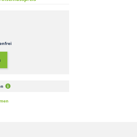
enfrei
n
men
ommen