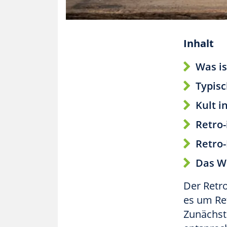
Inhalt
Was is
Typis
Kult i
Retro-
Retro
Das Wi
Der Retr
es um Re
Zunächst 