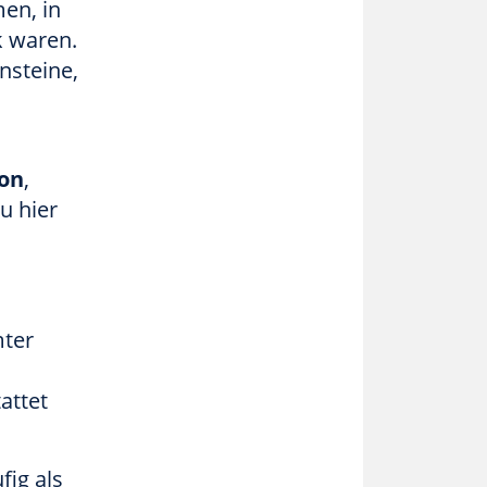
men, in
k waren.
nsteine,
son
,
u hier
mter
attet
fig als