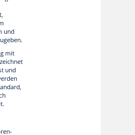
t,
em
m und
zugeben.
g mit
zeichnet
st und
werden
tandard,
ch
t.
oren-