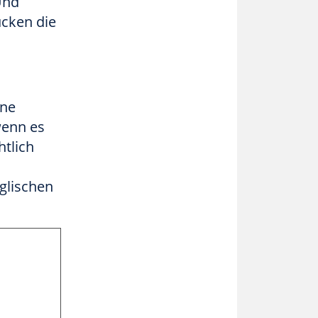
Und
ücken die
ine
wenn es
htlich
glischen