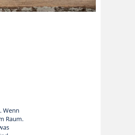
t. Wenn
im Raum.
 was