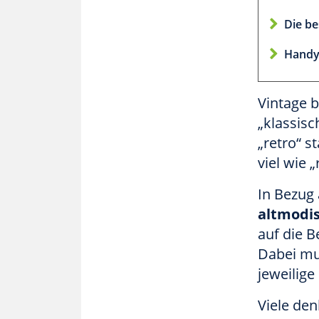
Die be
Handy 
Vintage b
„klassis
„retro“ 
viel wie 
In Bezug 
altmodi
auf die 
Dabei mu
jeweilige
Viele den