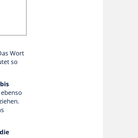
 Das Wort
tet so
bis
r ebenso
ziehen.
as
.
die