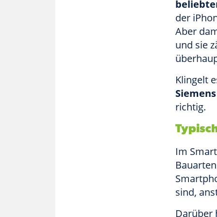
beliebte
der iPho
Aber dam
und sie 
überhaup
Klingelt 
Siemens
richtig.
Typisc
Im Smart
Bauarten
Smartpho
sind, anst
Darüber 