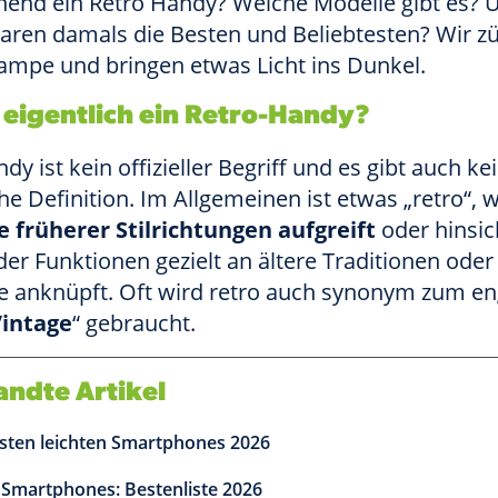
hend ein Retro Handy? Welche Modelle gibt es? 
aren damals die Besten und Beliebtesten? Wir z
ampe und bringen etwas Licht ins Dunkel.
 eigentlich ein Retro-Handy?
dy ist kein offizieller Begriff und es gibt auch ke
che Definition. Im Allgemeinen ist etwas „retro“, 
 früherer Stilrichtungen aufgreift
oder hinsic
er Funktionen gezielt an ältere Traditionen oder
 anknüpft. Oft wird retro auch synonym zum en
intage
“ gebraucht.
ndte Artikel
sten leichten Smartphones 2026
 Smartphones: Bestenliste 2026