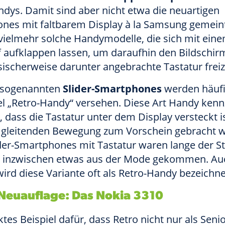
dys. Damit sind aber nicht etwa die neuartigen
nes mit faltbarem Display à la Samsung gemein
vielmehr solche Handymodelle, die sich mit ein
f aufklappen lassen, um daraufhin den Bildschir
sischerweise darunter angebrachte Tastatur frei
 sogenannten
Slider-Smartphones
werden häufi
l „Retro-Handy“ versehen. Diese Art Handy kenn
, dass die Tastatur unter dem Display versteckt i
r gleitenden Bewegung zum Vorschein gebracht 
ider-Smartphones mit Tastatur waren lange der S
r inzwischen etwas aus der Mode gekommen. Au
ird diese Variante oft als Retro-Handy bezeichne
 Neuauflage: Das Nokia 3310
ktes Beispiel dafür, dass Retro nicht nur als Seni