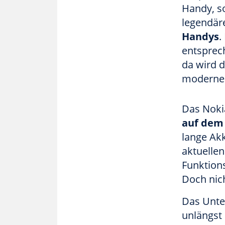
Handy, so
legendäre
Handys
.
entsprec
da wird d
modernen
Das Noki
auf dem
lange Akk
aktuelle
Funktion
Doch nich
Das Unte
unlängst