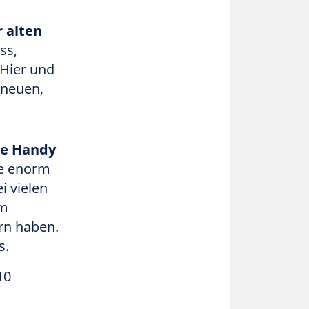
r alten
ss,
 Hier und
 neuen,
ste Handy
ne enorm
i vielen
im
rn haben.
s.
10