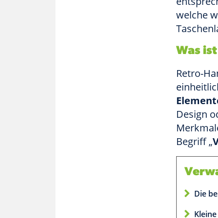
entsprec
welche w
Taschenl
Was ist
Retro-Han
einheitli
Elemente
Design od
Merkmale
Begriff „
V
Verwa
Die be
Kleine