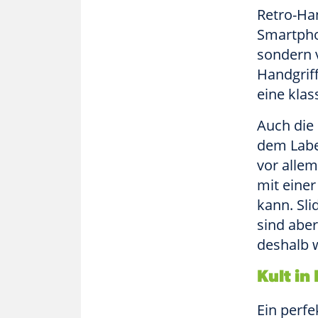
Retro-Han
Smartpho
sondern 
Handgrif
eine klas
Auch die
dem Labe
vor allem
mit eine
kann. Sl
sind abe
deshalb w
Kult in
Ein perfe