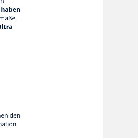
ch
 haben
emaße
Ultra
chen den
nation