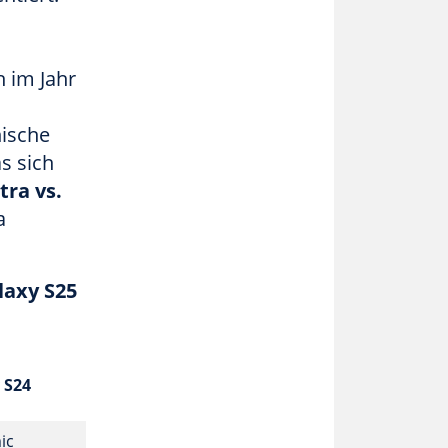
 im Jahr
nische
s sich
tra vs.
a
laxy S25
 S24
ic