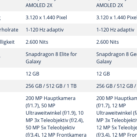
AMOLED 2X
AMOLED 2X
g
3.120 x 1.440 Pixel
3.120 x 1.440 Pixe
rholrate
1-120 Hz adaptiv
1-120 Hz adaptiv
ligkeit
2.600 Nits
2.600 Nits
Snapdragon 8 Elite for
Snapdragon 8 Gen
r
Galaxy
Galaxy
12 GB
12 GB
256 GB / 512 GB / 1 TB
256 GB / 512 GB /
200 MP Hauptkamera
200 MP Hauptka
(f/1.7), 50 MP
(f/1.7), 12 MP
Ultraweitwinkel (f/1.9), 10
Ultraweitwinkel (f/
MP 3x Teleobjektiv (f/2.4),
MP 3x Teleobjektiv
50 MP 5x Teleobjektiv
12 MP 5x Teleobje
(f/3.4), 12 MP Frontkamera
(f/3.4), 12 MP Fr