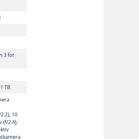
l
 3 for
 1 TB
mera
2.2), 10
 (f/2.4),
ktiv
ontkamera