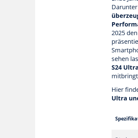
Darunter
überzeu
Perform
2025 den
präsenti
Smartphon
sehen la
S24 Ultr
mitbring
Hier find
Ultra un
Spezifika