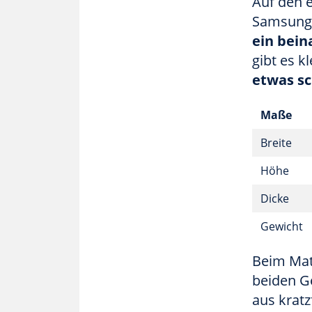
Auf den e
Samsung S
ein bein
gibt es 
etwas sc
Maße
Breite
Höhe
Dicke
Gewicht
Beim Mate
beiden G
aus kratz