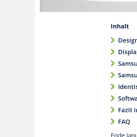
Inhalt
Design
Displa
Samsu
Samsun
Identi
Softwa
Fazit 
FAQ
Ende Jan