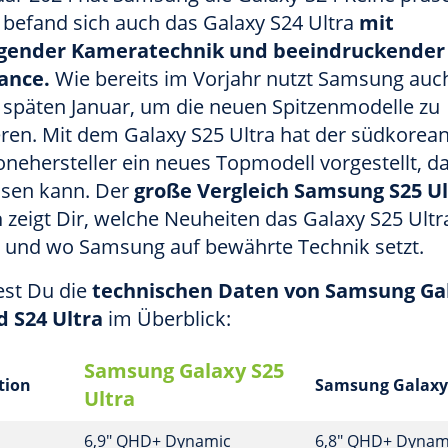
 befand sich auch das Galaxy S24 Ultra
mit
gender Kameratechnik und beeindruckender
ance.
Wie bereits im Vorjahr nutzt Samsung auch
 späten Januar, um die neuen Spitzenmodelle zu
eren. Mit dem Galaxy S25 Ultra hat der südkorea
ehersteller ein neues Topmodell vorgestellt, da
ssen kann. Der
große Vergleich Samsung S25 Ul
a
zeigt Dir, welche Neuheiten das Galaxy S25 Ultr
t und wo Samsung auf bewährte Technik setzt.
est Du die
technischen Daten von Samsung Ga
d S24 Ultra
im Überblick:
Samsung Galaxy S25
tion
Samsung Galaxy
Ultra
6,9" QHD+ Dynamic
6,8" QHD+ Dynam