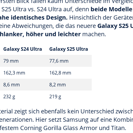
rsten Blick fallen kaum Unterschiede im Verglei
25 Ultra vs. S24 Ultra auf, denn
beide Modelle
ahe identisches Design.
Hinsichtlich der Gerät
kleine Abweichungen, die das neuere
Galaxy S25 
hlanker, höher und leichter
machen.
Galaxy S24 Ultra
Galaxy S25 Ultra
79 mm
77,6 mm
162,3 mm
162,8 mm
8,6 mm
8,2 mm
232 g
219 g
rial zeigt sich ebenfalls kein Unterschied zwis
enerationen. Hier setzt Samsung auf eine Kombi
festem Corning Gorilla Glass Armor und Titan.