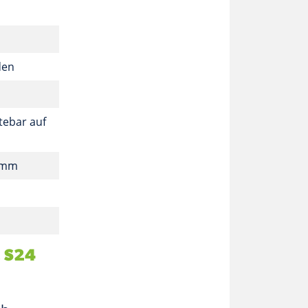
den
tebar auf
6 mm
. S24