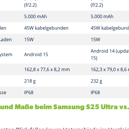
(f/2.2)
(f/2.2)
5.000 mAh
5.000 mAh
den
45W kabelgebunden
45W kabelgebun
Laden
15W
15W
Android 14 (upda
system
Android 15
15)
162,8 x 77,6 x 8,2 mm
162,3 x 79,0 x 8,
218 g
232 g
sse
IP68
IP68
 und Maße beim Samsung S25 Ultra vs