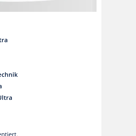
tra
echnik
a
Ultra
ntiert.