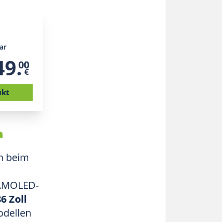
ar
49.
00
€
ukt
a
h beim
s AMOLED-
6 Zoll
odellen