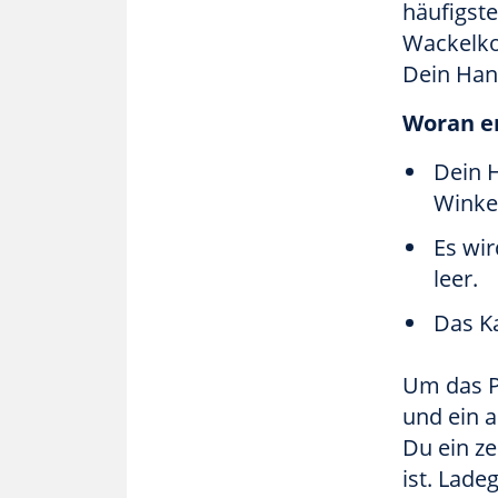
häufigst
Wackelko
Dein Han
Woran e
Dein 
Winkel
Es wir
leer.
Das Ka
Um das P
und ein 
Du ein ze
ist. Lade