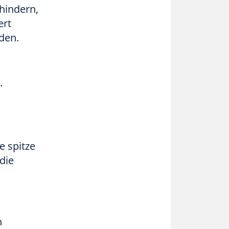
hindern,
ert
den.
.
e spitze
die
n