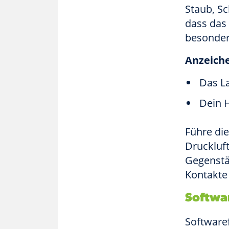
Staub, S
dass das 
besonder
Anzeich
Das La
Dein H
Führe die
Druckluf
Gegenstä
Kontakte
Softwa
Software