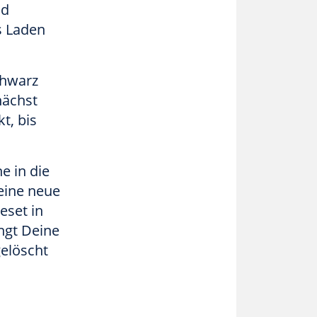
nd
s Laden
chwarz
nächst
t, bis
e in die
eine neue
eset in
ngt Deine
gelöscht