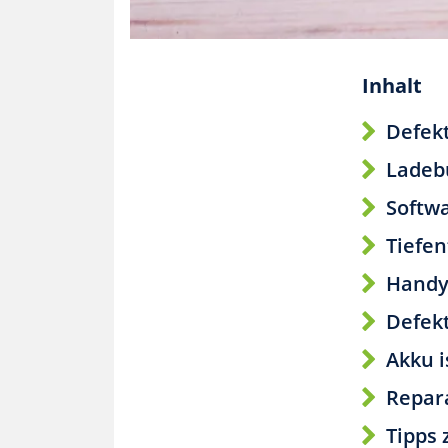
Inhalt
Defek
Ladeb
Softw
Tiefe
Handy
Defek
Akku i
Repar
Tipps