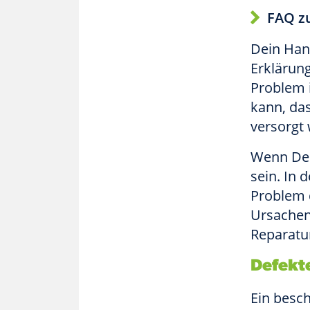
FAQ z
Dein Han
Erklärung
Problem 
kann, da
versorgt 
Wenn Dei
sein. In 
Problem d
Ursachen
Reparatur
Defekt
Ein besch