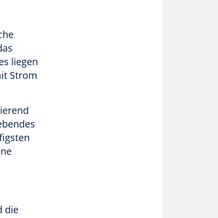
che
das
es liegen
it Strom
rierend
hebendes
figsten
ine
d die