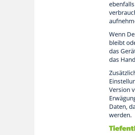
ebenfall
verbrauc
aufnehm
Wenn Dei
bleibt o
das Gerät
das Handy
Zusätzlic
Einstell
Version v
Erwägung
Daten, da
werden.
Tiefen