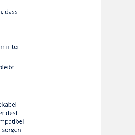
n, dass
timmten
bleibt
ekabel
wendest
ompatibel
t sorgen